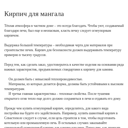
Кирпич для мангала
Тёплая атмосфера в частном доме – это всегда благодать. Чтобы уют, создаваемый
благодаря печи, был еще и неопасным, класть печку следует огнеупорным
кирпичом.
Выдержка большой температуры – необходимая черта для материалов при
строительстве печек. Кирпич для безопасности должен выдерживать температуру
примерно в тысячу градусов.
Перед тем, как сделать заказ, удостоверьтесь в качестве изделия на основании ряда
важных характеристик, предъявляемых стандартами к кирпичу для камина.
Он должен быть с невысокой теплопроводимостью.
Материалы, из которых делается форма, должны быть устойчивыми к высоким
температурам.
И третья главная характеристика – тепловые свойства. После тушения
открытого огня тепло еще долго должно сохраняться в печи и отдавать его дому.
Прежде чем купить огнеупорный кирпич, определитесь, для какого вида
постройки вы будете его задействовать. Например, купить шамотный кирпич в
Севастополе следует в случае, если цель строителя в том, чтобы подготовить
котельную или промышленную печь. В остальных случаях заказывайте
специальный огнеупорный кирпич для камина или печи. Перед тем, как приехать