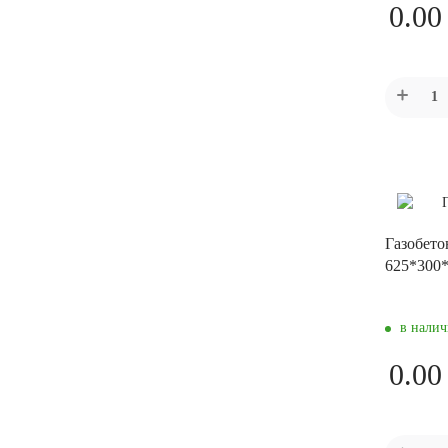
0.00
Газобето
625*300
в нали
0.00