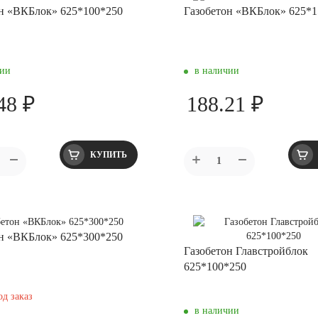
н «ВКБлок» 625*100*250
Газобетон «ВКБлок» 625*1
чии
в наличии
48 ₽
188.21 ₽
КУПИТЬ
н «ВКБлок» 625*300*250
Газобетон Главстройблок
625*100*250
од заказ
в наличии