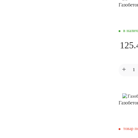
Газобето
в нали
125.
Газобето
товар п